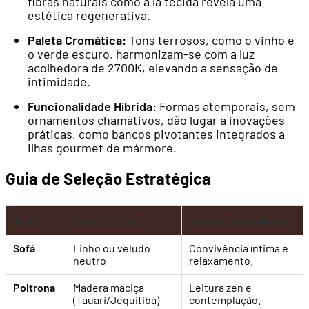
fibras naturais como a lã tecida revela uma
estética regenerativa.
Paleta Cromática:
Tons terrosos, como o vinho e
o verde escuro, harmonizam-se com a luz
acolhedora de 2700K, elevando a sensação de
intimidade.
Funcionalidade Híbrida:
Formas atemporais, sem
ornamentos chamativos, dão lugar a inovações
práticas, como bancos pivotantes integrados a
ilhas gourmet de mármore.
Guia de Seleção Estratégica
Móvel
Material Ideal
Função no Ambiente
Sofá
Linho ou veludo
Convivência íntima e
neutro
relaxamento.
Poltrona
Madera maciça
Leitura zen e
(Tauari/Jequitibá)
contemplação.