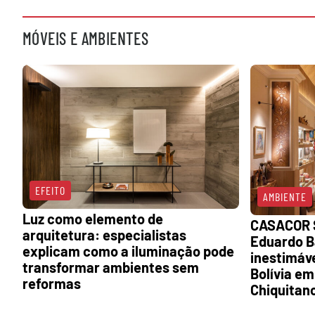
MÓVEIS E AMBIENTES
EFEITO
AMBIENTE
Luz como elemento de
CASACOR S
arquitetura: especialistas
Eduardo B
explicam como a iluminação pode
inestimáve
transformar ambientes sem
Bolívia em
reformas
Chiquitano