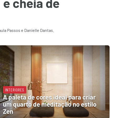
 e cheia de
ula Passos e Danielle Dantas.
INTERIORES
A paleta de cores ideal para criar
um quarto de meditação no estilo
Zen