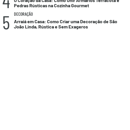
4
O Coração da Casa: Como Unir Armários Terracota e
Pedras Rústicas na Cozinha Gourmet
5
DECORAÇÃO
Arraiá em Casa: Como Criar uma Decoração de São
João Linda, Rústica e Sem Exageros