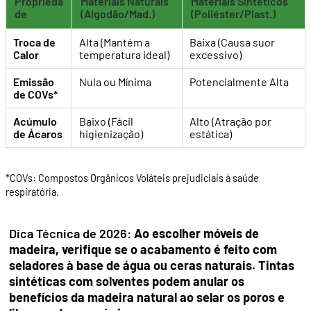
Proprieda
Materiais Naturais
Materiais Sintéticos
de
(Algodão/Mad.)
(Poliéster/Plast.)
Troca de
Alta (Mantém a
Baixa (Causa suor
Calor
temperatura ideal)
excessivo)
Emissão
Nula ou Mínima
Potencialmente Alta
de COVs*
Acúmulo
Baixo (Fácil
Alto (Atração por
de Ácaros
higienização)
estática)
*COVs: Compostos Orgânicos Voláteis prejudiciais à saúde
respiratória.
Dica Técnica de 2026:
Ao escolher móveis de
madeira, verifique se o acabamento é feito com
seladores à base de água ou ceras naturais. Tintas
sintéticas com solventes podem anular os
benefícios da madeira natural ao selar os poros e