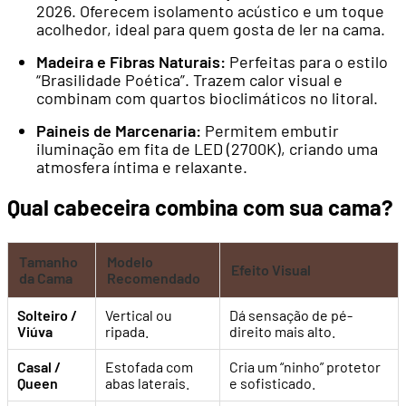
2026. Oferecem isolamento acústico e um toque
acolhedor, ideal para quem gosta de ler na cama.
Madeira e Fibras Naturais:
Perfeitas para o estilo
“Brasilidade Poética”. Trazem calor visual e
combinam com quartos bioclimáticos no litoral.
Paineis de Marcenaria:
Permitem embutir
iluminação em fita de LED (2700K), criando uma
atmosfera íntima e relaxante.
Qual cabeceira combina com sua cama?
Tamanho
Modelo
Efeito Visual
da Cama
Recomendado
Solteiro /
Vertical ou
Dá sensação de pé-
Viúva
ripada.
direito mais alto.
Casal /
Estofada com
Cria um “ninho” protetor
Queen
abas laterais.
e sofisticado.