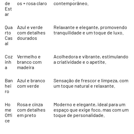
de
os + rosa claro
contemporâneo.
Est
ar
Qua
Azul e verde
Relaxante e elegante, promovendo
rto
com detalhes
tranquilidade e um toque de luxo.
Cas
dourados
al
Coz
Vermelho e
Acolhedora e vibrante, estimulando
inh
branco com
a criatividade e o apetite.
a
madeira
Ban
Azul e branco
Sensação de frescor e limpeza, com
hei
com verde
um toque natural e relaxante.
ro
Ho
Rosa e cinza
Moderno e elegante, ideal para um
me
com detalhes
espaço que exige foco, mas com um
Offi
em preto
toque de personalidade.
ce